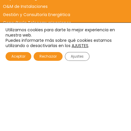
O&M de Instalaciones
Gestión y Consultoría Energética
Consultoría Telecomunicaciones
Utilizamos cookies para darte la mejor experiencia en
Reportaje Fotográfico
nuestra web.
Puedes informarte más sobre qué cookies estamos
utilizando o desactivarlas en los
AJUSTES
.
Sobre
Aceptar
Rechazar
Ajustes
Nosotros
Quienes somos
Trabaja con nosotros
Nuestros Proyectos
Partners
Enlaces de interés
Aviso Legal